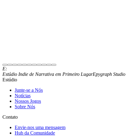
Assinar Newsletter
E:
Junte-se ao nosso Discord
Estúdio Indie de Narrativa em Primeiro Lugar
Epygraph Studio
Estúdio
Junte-se a Nós
Notícias
Nossos Jogos
Sobre Nós
Contato
Envie-nos uma mensagem
Hub da Comunidade