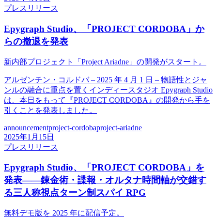
プレスリリース
Epygraph Studio、「PROJECT CORDOBA」か
らの撤退を発表
新内部プロジェクト「Project Ariadne」の開発がスタート。
アルゼンチン・コルドバ – 2025 年 4 月 1 日 – 物語性とジャ
ンルの融合に重点を置くインディースタジオ Epygraph Studio
は、本日をもって『PROJECT CORDOBA』の開発から手を
引くことを発表しました。
announcement
project-cordoba
project-ariadne
2025年1月15日
プレスリリース
Epygraph Studio、「PROJECT CORDOBA」を
発表――錬金術・諜報・オルタナ時間軸が交錯す
る三人称視点ターン制スパイ RPG
無料デモ版を 2025 年に配信予定。