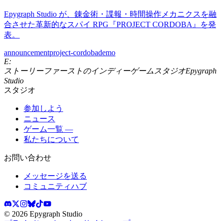
Epygraph Studio が、錬金術・諜報・時間操作メカニクスを融
合させた革新的なスパイ RPG『PROJECT CORDOBA』を発
表。
announcement
project-cordoba
demo
E:
ストーリーファーストのインディーゲームスタジオ
Epygraph
Studio
スタジオ
参加しよう
ニュース
ゲーム一覧 —
私たちについて
お問い合わせ
メッセージを送る
コミュニティハブ
©
2026
Epygraph Studio