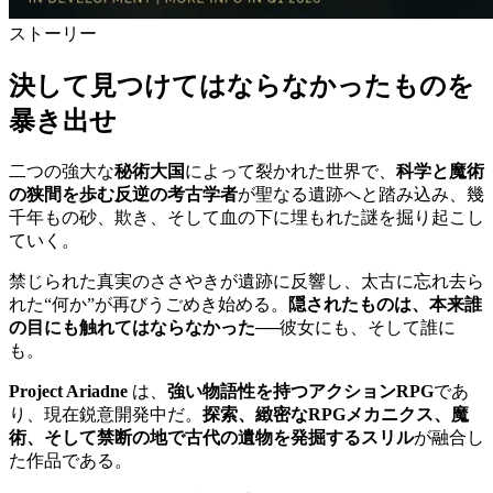
ストーリー
決して見つけてはならなかったものを
暴き出せ
二つの強大な
秘術大国
によって裂かれた世界で、
科学と魔術
の狭間を歩む反逆の考古学者
が聖なる遺跡へと踏み込み、幾
千年もの砂、欺き、そして血の下に埋もれた謎を掘り起こし
ていく。
禁じられた真実のささやきが遺跡に反響し、太古に忘れ去ら
れた“何か”が再びうごめき始める。
隠されたものは、本来誰
の目にも触れてはならなかった
──彼女にも、そして誰に
も。
Project Ariadne
は、
強い物語性を持つアクションRPG
であ
り、現在鋭意開発中だ。
探索、緻密なRPGメカニクス、魔
術、そして禁断の地で古代の遺物を発掘するスリル
が融合し
た作品である。