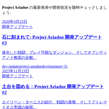
Project Ariadne
の最新発表や開発状況を随時チェックしまし
ょう。
2026年4月22日
開発アップデート
石に刻まれて: Project Ariadne 開発アップデート
#3
進化した戦闘、プレイ可能なダンジョン、そしてオプシディ
アノイ教団の全貌。
dev-update
project-ariadne
development
+
31
2025年11月23日
開発アップデート
土台を固める：Project Ariadne 開発アップデート
#2
エイリーン・ターニスの紹介、戦闘の基盤、そしてプトレマ
イオス帝国の秘密。