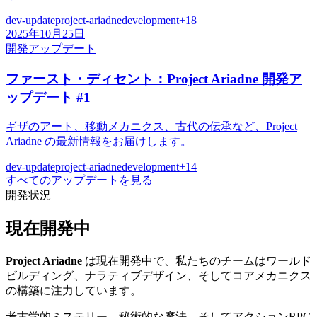
dev-update
project-ariadne
development
+
18
2025年10月25日
開発アップデート
ファースト・ディセント：Project Ariadne 開発ア
ップデート #1
ギザのアート、移動メカニクス、古代の伝承など、Project
Ariadne の最新情報をお届けします。
dev-update
project-ariadne
development
+
14
すべてのアップデートを見る
開発状況
現在開発中
Project Ariadne
は現在開発中で、私たちのチームはワールド
ビルディング、ナラティブデザイン、そしてコアメカニクス
の構築に注力しています。
考古学的ミステリー、秘術的な魔法、そしてアクションRPG