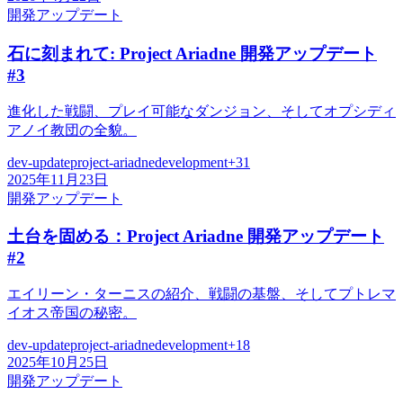
開発アップデート
石に刻まれて: Project Ariadne 開発アップデート
#3
進化した戦闘、プレイ可能なダンジョン、そしてオプシディ
アノイ教団の全貌。
dev-update
project-ariadne
development
+
31
2025年11月23日
開発アップデート
土台を固める：Project Ariadne 開発アップデート
#2
エイリーン・ターニスの紹介、戦闘の基盤、そしてプトレマ
イオス帝国の秘密。
dev-update
project-ariadne
development
+
18
2025年10月25日
開発アップデート