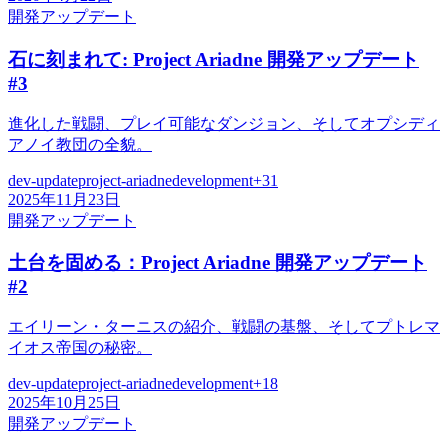
開発アップデート
石に刻まれて: Project Ariadne 開発アップデート
#3
進化した戦闘、プレイ可能なダンジョン、そしてオプシディ
アノイ教団の全貌。
dev-update
project-ariadne
development
+
31
2025年11月23日
開発アップデート
土台を固める：Project Ariadne 開発アップデート
#2
エイリーン・ターニスの紹介、戦闘の基盤、そしてプトレマ
イオス帝国の秘密。
dev-update
project-ariadne
development
+
18
2025年10月25日
開発アップデート