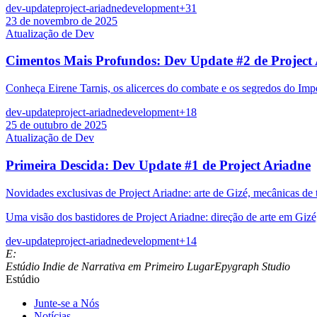
dev-update
project-ariadne
development
+
31
23 de novembro de 2025
Atualização de Dev
Cimentos Mais Profundos: Dev Update #2 de Project
Conheça Eirene Tarnis, os alicerces do combate e os segredos do Imp
dev-update
project-ariadne
development
+
18
25 de outubro de 2025
Atualização de Dev
Primeira Descida: Dev Update #1 de Project Ariadne
Novidades exclusivas de Project Ariadne: arte de Gizé, mecânicas de tr
Uma visão dos bastidores de Project Ariadne: direção de arte em Giz
dev-update
project-ariadne
development
+
14
E:
Estúdio Indie de Narrativa em Primeiro Lugar
Epygraph Studio
Estúdio
Junte-se a Nós
Notícias