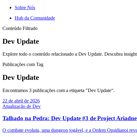
Sobre Nós
Hub da Comunidade
Conteúdo Filtrado
Dev Update
Explore todo o conteúdo relacionado a Dev Update. Descubra insights,
Publicações com Tag
Dev Update
Encontramos 3 publicações com a etiqueta "Dev Update".
22 de abril de 2026
Atualização de Dev
Talhado na Pedra: Dev Update #3 de Project Ariadne
O combate evoluiu, uma dungeon jogável, e a Ordem Opsidianoi reve