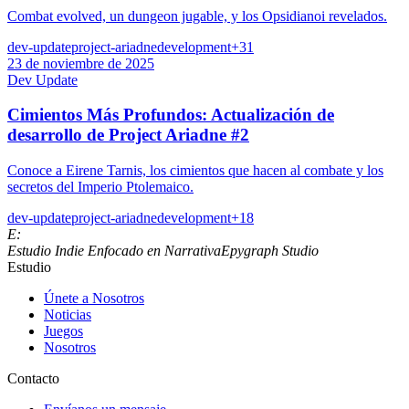
Combat evolved, un dungeon jugable, y los Opsidianoi revelados.
dev-update
project-ariadne
development
+
31
23 de noviembre de 2025
Dev Update
Cimientos Más Profundos: Actualización de
desarrollo de Project Ariadne #2
Conoce a Eirene Tarnis, los cimientos que hacen al combate y los
secretos del Imperio Ptolemaico.
dev-update
project-ariadne
development
+
18
E:
Estudio Indie Enfocado en Narrativa
Epygraph Studio
Estudio
Únete a Nosotros
Noticias
Juegos
Nosotros
Contacto