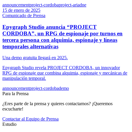
announcement
project-cordoba
project-ariadne
15 de enero de 2025
Comunicado de Prensa
Epygraph Studio anuncia “PROJECT
CORDOBA”, un RPG de espionaje por turnos en
tercera persona con alquimia, espionaje y líneas
temporales alternativas
Una demo gratuita llegará en 2025.
Epygraph Studio revela PROJECT CORDOBA, un innovador
RPG de espionaje que combina alquimia, espionaje y mecánicas de
manipulación temporal.
announcement
project-cordoba
demo
Para la Prensa
¿Eres parte de la prensa y quieres contactarnos? ¡Queremos
escucharte!
Contactar al Equipo de Prensa
Estudio