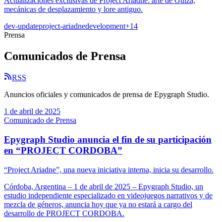
Actualizaciones exclusivas de Project Ariadne: arte de Guiza,
mecánicas de desplazamiento y lore antiguo.
dev-update
project-ariadne
development
+
14
Prensa
Comunicados de Prensa
RSS
Anuncios oficiales y comunicados de prensa de Epygraph Studio.
1 de abril de 2025
Comunicado de Prensa
Epygraph Studio anuncia el fin de su participación
en “PROJECT CORDOBA”
“Project Ariadne”, una nueva iniciativa interna, inicia su desarrollo.
Córdoba, Argentina – 1 de abril de 2025 – Epygraph Studio, un
estudio independiente especializado en videojuegos narrativos y de
mezcla de géneros, anuncia hoy que ya no estará a cargo del
desarrollo de PROJECT CORDOBA.