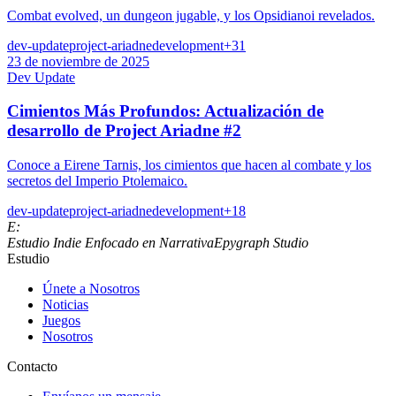
Combat evolved, un dungeon jugable, y los Opsidianoi revelados.
dev-update
project-ariadne
development
+
31
23 de noviembre de 2025
Dev Update
Cimientos Más Profundos: Actualización de
desarrollo de Project Ariadne #2
Conoce a Eirene Tarnis, los cimientos que hacen al combate y los
secretos del Imperio Ptolemaico.
dev-update
project-ariadne
development
+
18
E:
Estudio Indie Enfocado en Narrativa
Epygraph Studio
Estudio
Únete a Nosotros
Noticias
Juegos
Nosotros
Contacto