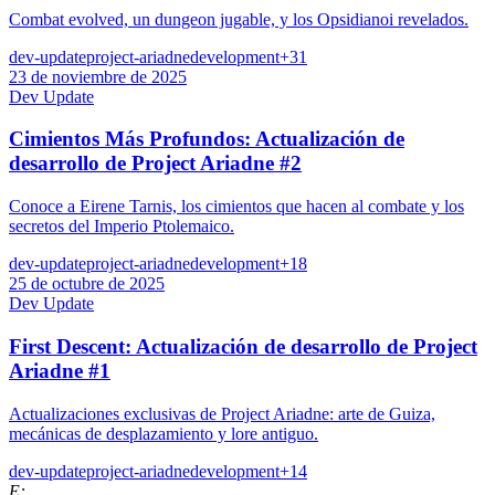
Combat evolved, un dungeon jugable, y los Opsidianoi revelados.
dev-update
project-ariadne
development
+
31
23 de noviembre de 2025
Dev Update
Cimientos Más Profundos: Actualización de
desarrollo de Project Ariadne #2
Conoce a Eirene Tarnis, los cimientos que hacen al combate y los
secretos del Imperio Ptolemaico.
dev-update
project-ariadne
development
+
18
25 de octubre de 2025
Dev Update
First Descent: Actualización de desarrollo de Project
Ariadne #1
Actualizaciones exclusivas de Project Ariadne: arte de Guiza,
mecánicas de desplazamiento y lore antiguo.
dev-update
project-ariadne
development
+
14
E: